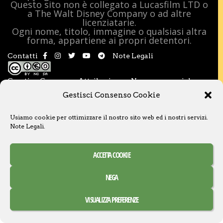
Questo sito non è collegato a Lucasfilm LTD o
a The Walt Disney Company o ad altre
licenziatarie.
Ogni nome, titolo, immagine o qualsiasi altra
forma, appartiene ai propri detentori.
Contatti
Note Legali
Creative Commons Attribuzione – Non commerciale –
Condividi allo stesso modo 3.0 Italia
Gestisci Consenso Cookie
Usiamo cookie per ottimizzare il nostro sito web ed i nostri servizi.
Note Legali
.
ACCETTA COOKIE
NEGA
VISUALIZZA PREFERENZE