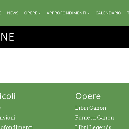
E
NEWS
OPERE
APPROFONDIMENTI
CALENDARIO
ONE
icoli
Opere
s
Libri Canon
nsioni
Fumetti Canon
ofondimenti
Libri Legends