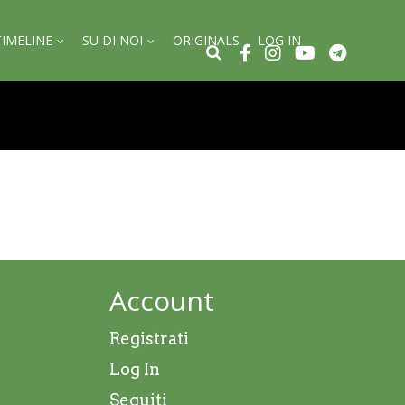
TIMELINE
SU DI NOI
ORIGINALS
LOG IN
Account
Registrati
Log In
Seguiti