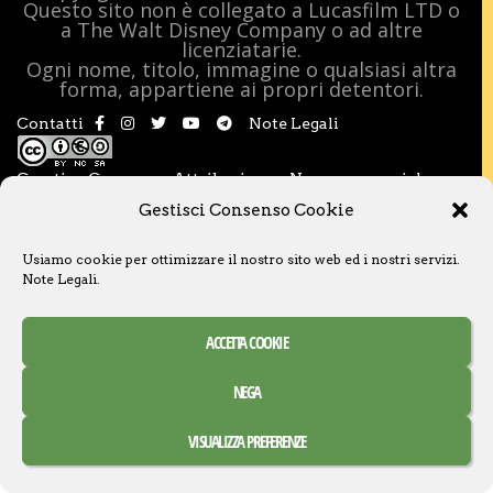
Questo sito non è collegato a Lucasfilm LTD o
a The Walt Disney Company o ad altre
licenziatarie.
Ogni nome, titolo, immagine o qualsiasi altra
forma, appartiene ai propri detentori.
Contatti
Note Legali
Creative Commons Attribuzione – Non commerciale –
Condividi allo stesso modo 3.0 Italia
Gestisci Consenso Cookie
Usiamo cookie per ottimizzare il nostro sito web ed i nostri servizi.
Note Legali
.
ACCETTA COOKIE
NEGA
VISUALIZZA PREFERENZE