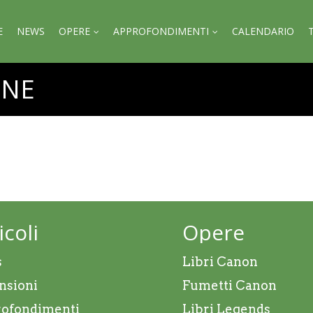
E
NEWS
OPERE
APPROFONDIMENTI
CALENDARIO
ONE
icoli
Opere
s
Libri Canon
nsioni
Fumetti Canon
ofondimenti
Libri Legends