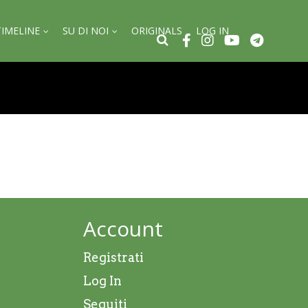
TIMELINE
SU DI NOI
ORIGINALS
LOG IN
Account
Registrati
Log In
Seguiti