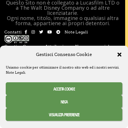
Questo sito non è collegato a Lucasfilm LTD o
a The Walt Disney Company o ad altre
licenziatarie.
Ogni nome, titolo, immagine o qualsiasi altra
forma, appartiene ai propri detentori.
Contatti
Note Legali
Creative Commons Attribuzione – Non commerciale –
Condividi allo stesso modo 3.0 Italia
Gestisci Consenso Cookie
Usiamo cookie per ottimizzare il nostro sito web ed i nostri servizi.
Note Legali
.
ACCETTA COOKIE
NEGA
VISUALIZZA PREFERENZE