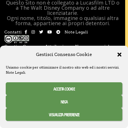
Questo sito non è collegato a Lucasfilm LTD o
a The Walt Disney Company o ad altre
licenziatarie.
Ogni nome, titolo, immagine o qualsiasi altra
forma, appartiene ai propri detentori.
Contatti
Note Legali
Creative Commons Attribuzione – Non commerciale –
Condividi allo stesso modo 3.0 Italia
Gestisci Consenso Cookie
Usiamo cookie per ottimizzare il nostro sito web ed i nostri servizi.
Note Legali
.
ACCETTA COOKIE
NEGA
VISUALIZZA PREFERENZE