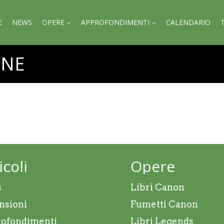
E
NEWS
OPERE
APPROFONDIMENTI
CALENDARIO
ONE
icoli
Opere
s
Libri Canon
nsioni
Fumetti Canon
ofondimenti
Libri Legends