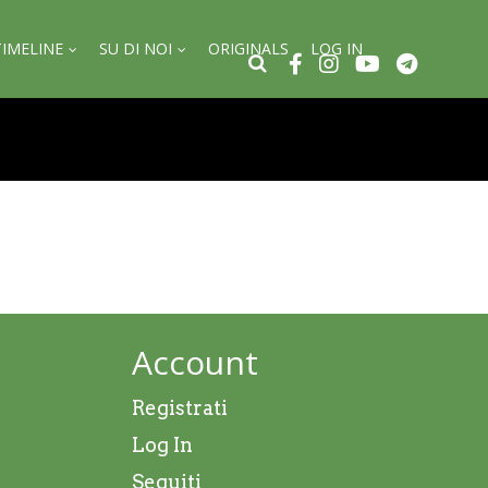
TIMELINE
SU DI NOI
ORIGINALS
LOG IN
Account
Registrati
Log In
Seguiti