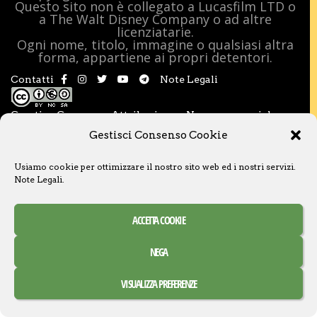
Questo sito non è collegato a Lucasfilm LTD o
a The Walt Disney Company o ad altre
licenziatarie.
Ogni nome, titolo, immagine o qualsiasi altra
forma, appartiene ai propri detentori.
Contatti
Note Legali
Creative Commons Attribuzione – Non commerciale –
Condividi allo stesso modo 3.0 Italia
Gestisci Consenso Cookie
Usiamo cookie per ottimizzare il nostro sito web ed i nostri servizi.
Note Legali
.
ACCETTA COOKIE
NEGA
VISUALIZZA PREFERENZE