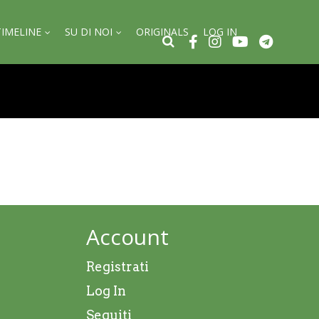
TIMELINE
SU DI NOI
ORIGINALS
LOG IN
Account
Registrati
Log In
Seguiti