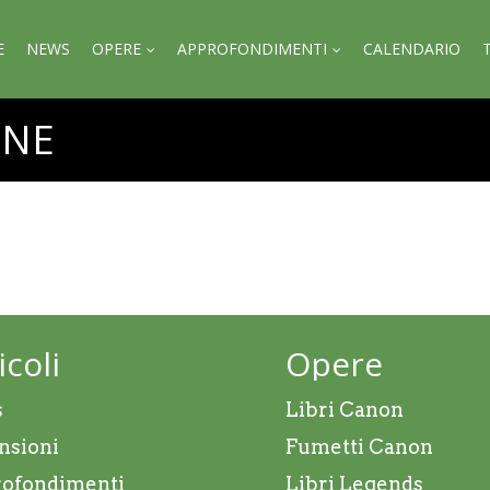
E
NEWS
OPERE
APPROFONDIMENTI
CALENDARIO
ONE
icoli
Opere
s
Libri Canon
nsioni
Fumetti Canon
ofondimenti
Libri Legends