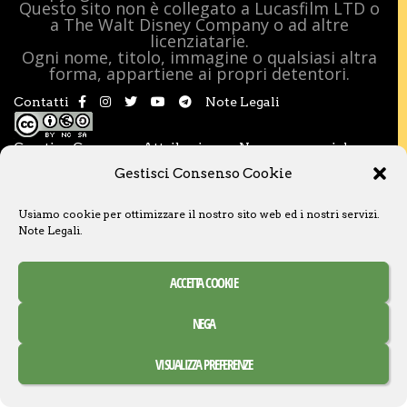
Questo sito non è collegato a Lucasfilm LTD o
a The Walt Disney Company o ad altre
licenziatarie.
Ogni nome, titolo, immagine o qualsiasi altra
forma, appartiene ai propri detentori.
Contatti
Note Legali
Creative Commons Attribuzione – Non commerciale –
Condividi allo stesso modo 3.0 Italia
Gestisci Consenso Cookie
Usiamo cookie per ottimizzare il nostro sito web ed i nostri servizi.
Note Legali
.
ACCETTA COOKIE
NEGA
VISUALIZZA PREFERENZE