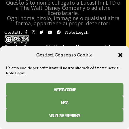
Questo sito non è collegato a Lucasfilm LTD o
a The Walt Disney Company o ad altre
licenziatarie.
Ogni nome, titolo, immagine o qualsiasi altra
forma, appartiene ai propri detentori.
Contatti
Note Legali
Creative Commons Attribuzione – Non commerciale –
Condividi allo stesso modo 3.0 Italia
Gestisci Consenso Cookie
Usiamo cookie per ottimizzare il nostro sito web ed i nostri servizi.
Note Legali
.
ACCETTA COOKIE
NEGA
VISUALIZZA PREFERENZE