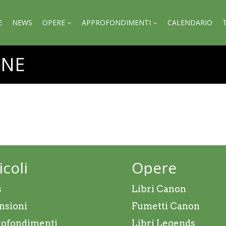
E
NEWS
OPERE
APPROFONDIMENTI
CALENDARIO
ONE
icoli
Opere
s
Libri Canon
nsioni
Fumetti Canon
ofondimenti
Libri Legends