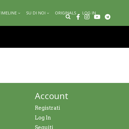
TIMELINE
SU DI NOI
ORIGINALS
LOG IN
Account
Registrati
Log In
Seguiti