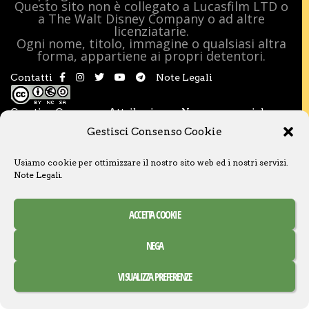
Questo sito non è collegato a Lucasfilm LTD o
a The Walt Disney Company o ad altre
licenziatarie.
Ogni nome, titolo, immagine o qualsiasi altra
forma, appartiene ai propri detentori.
Contatti
Note Legali
Creative Commons Attribuzione – Non commerciale –
Condividi allo stesso modo 3.0 Italia
Gestisci Consenso Cookie
Usiamo cookie per ottimizzare il nostro sito web ed i nostri servizi.
Note Legali
.
ACCETTA COOKIE
NEGA
VISUALIZZA PREFERENZE