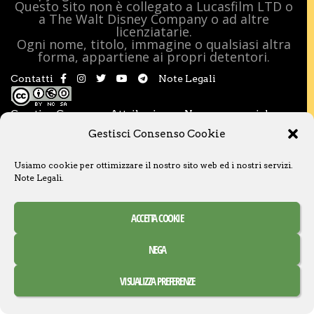
Questo sito non è collegato a Lucasfilm LTD o
a The Walt Disney Company o ad altre
licenziatarie.
Ogni nome, titolo, immagine o qualsiasi altra
forma, appartiene ai propri detentori.
Contatti
Note Legali
Creative Commons Attribuzione – Non commerciale –
Condividi allo stesso modo 3.0 Italia
Gestisci Consenso Cookie
Usiamo cookie per ottimizzare il nostro sito web ed i nostri servizi.
Note Legali
.
ACCETTA COOKIE
NEGA
VISUALIZZA PREFERENZE