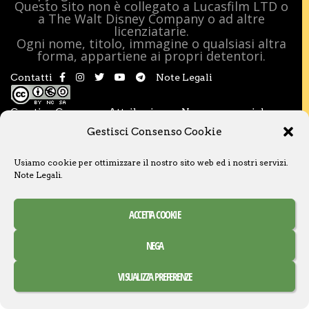
Questo sito non è collegato a Lucasfilm LTD o
a The Walt Disney Company o ad altre
licenziatarie.
Ogni nome, titolo, immagine o qualsiasi altra
forma, appartiene ai propri detentori.
Contatti
Note Legali
Creative Commons Attribuzione – Non commerciale –
Condividi allo stesso modo 3.0 Italia
Gestisci Consenso Cookie
Usiamo cookie per ottimizzare il nostro sito web ed i nostri servizi.
Note Legali
.
ACCETTA COOKIE
NEGA
VISUALIZZA PREFERENZE