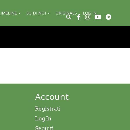
TIMELINE
SU DI NOI
ORIGINALS
LOG IN
Account
Registrati
Log In
Seguiti