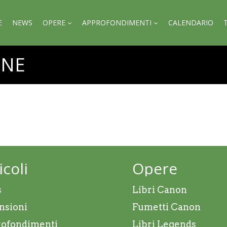
E
NEWS
OPERE
APPROFONDIMENTI
CALENDARIO
ONE
icoli
Opere
s
Libri Canon
nsioni
Fumetti Canon
ofondimenti
Libri Legends