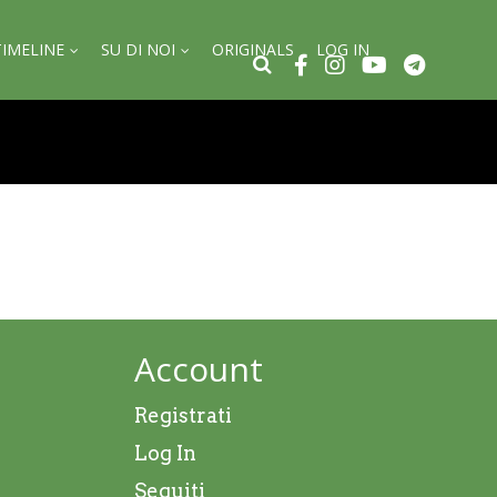
TIMELINE
SU DI NOI
ORIGINALS
LOG IN
Account
Registrati
Log In
Seguiti