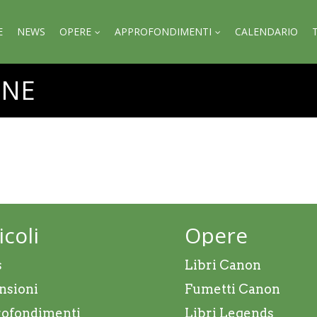
E
NEWS
OPERE
APPROFONDIMENTI
CALENDARIO
ONE
icoli
Opere
s
Libri Canon
nsioni
Fumetti Canon
ofondimenti
Libri Legends