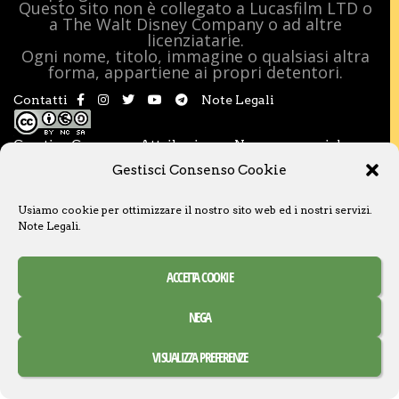
Questo sito non è collegato a Lucasfilm LTD o
a The Walt Disney Company o ad altre
licenziatarie.
Ogni nome, titolo, immagine o qualsiasi altra
forma, appartiene ai propri detentori.
Contatti
Note Legali
Creative Commons Attribuzione – Non commerciale –
Condividi allo stesso modo 3.0 Italia
Gestisci Consenso Cookie
Usiamo cookie per ottimizzare il nostro sito web ed i nostri servizi.
Note Legali
.
ACCETTA COOKIE
NEGA
VISUALIZZA PREFERENZE