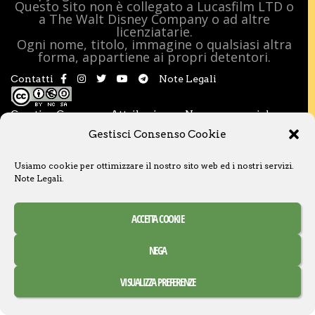
Questo sito non è collegato a Lucasfilm LTD o
a The Walt Disney Company o ad altre
licenziatarie.
Ogni nome, titolo, immagine o qualsiasi altra
forma, appartiene ai propri detentori.
Contatti
Note Legali
Creative Commons Attribuzione – Non commerciale –
Condividi allo stesso modo 3.0 Italia
Gestisci Consenso Cookie
Usiamo cookie per ottimizzare il nostro sito web ed i nostri servizi.
Note Legali
.
ACCETTA COOKIE
NEGA
VISUALIZZA PREFERENZE