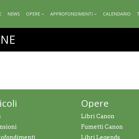
E
NEWS
OPERE
APPROFONDIMENTI
CALENDARIO
ONE
icoli
Opere
s
Libri Canon
nsioni
Fumetti Canon
ofondimenti
Libri Legends