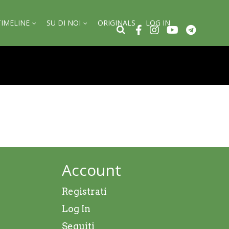
TIMELINE
SU DI NOI
ORIGINALS
LOG IN
Account
Registrati
Log In
Seguiti