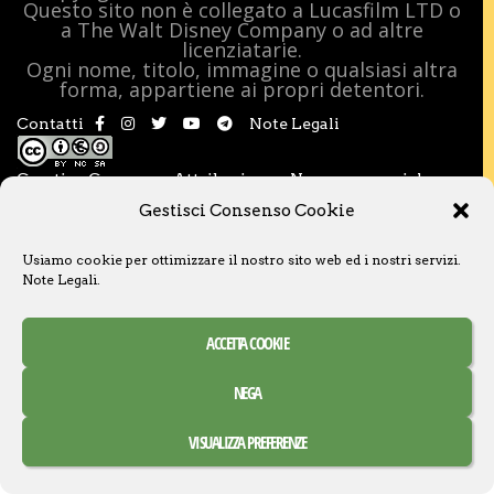
Questo sito non è collegato a Lucasfilm LTD o
a The Walt Disney Company o ad altre
licenziatarie.
Ogni nome, titolo, immagine o qualsiasi altra
forma, appartiene ai propri detentori.
Contatti
Note Legali
Creative Commons Attribuzione – Non commerciale –
Condividi allo stesso modo 3.0 Italia
Gestisci Consenso Cookie
Usiamo cookie per ottimizzare il nostro sito web ed i nostri servizi.
Note Legali
.
ACCETTA COOKIE
NEGA
VISUALIZZA PREFERENZE