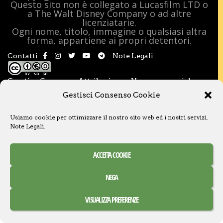
Questo sito non è collegato a Lucasfilm LTD o
a The Walt Disney Company o ad altre
licenziatarie.
Ogni nome, titolo, immagine o qualsiasi altra
forma, appartiene ai propri detentori.
Contatti
Note Legali
Creative Commons Attribuzione – Non commerciale –
Condividi allo stesso modo 3.0 Italia
Gestisci Consenso Cookie
Usiamo cookie per ottimizzare il nostro sito web ed i nostri servizi.
Note Legali
.
ACCETTA COOKIE
NEGA
VISUALIZZA PREFERENZE