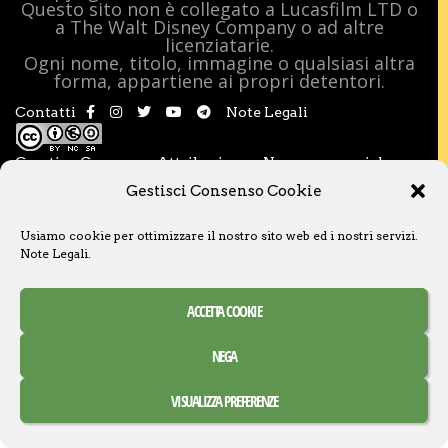
Questo sito non è collegato a Lucasfilm LTD o
a The Walt Disney Company o ad altre
licenziatarie.
Ogni nome, titolo, immagine o qualsiasi altra
forma, appartiene ai propri detentori.
Contatti
Note Legali
Creative Commons Attribuzione – Non commerciale –
Condividi allo stesso modo 3.0 Italia
Gestisci Consenso Cookie
Usiamo cookie per ottimizzare il nostro sito web ed i nostri servizi.
Note Legali
.
ACCETTA COOKIE
NEGA
VISUALIZZA PREFERENZE