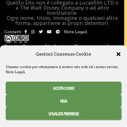
Questo sito non è collegato a Lucasfilm LTD o
a The Walt Disney Company o ad altre
licenziatarie.
Ogni nome, titolo, immagine o qualsiasi altra
forma, appartiene ai propri detentori.
Contatti
Note Legali
Creative Commons Attribuzione – Non commerciale –
Condividi allo stesso modo 3.0 Italia
Gestisci Consenso Cookie
Usiamo cookie per ottimizzare il nostro sito web ed i nostri servizi.
Note Legali
.
ACCETTA COOKIE
NEGA
VISUALIZZA PREFERENZE