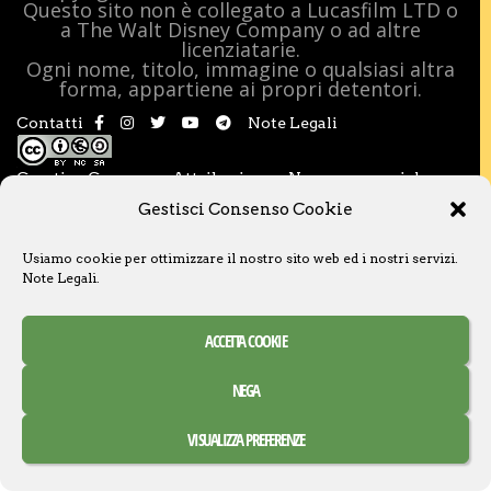
Questo sito non è collegato a Lucasfilm LTD o
a The Walt Disney Company o ad altre
licenziatarie.
Ogni nome, titolo, immagine o qualsiasi altra
forma, appartiene ai propri detentori.
Contatti
Note Legali
Creative Commons Attribuzione – Non commerciale –
Condividi allo stesso modo 3.0 Italia
Gestisci Consenso Cookie
Usiamo cookie per ottimizzare il nostro sito web ed i nostri servizi.
Note Legali
.
ACCETTA COOKIE
NEGA
VISUALIZZA PREFERENZE