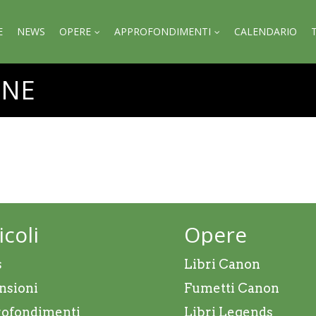
E
NEWS
OPERE
APPROFONDIMENTI
CALENDARIO
ONE
icoli
Opere
s
Libri Canon
nsioni
Fumetti Canon
ofondimenti
Libri Legends