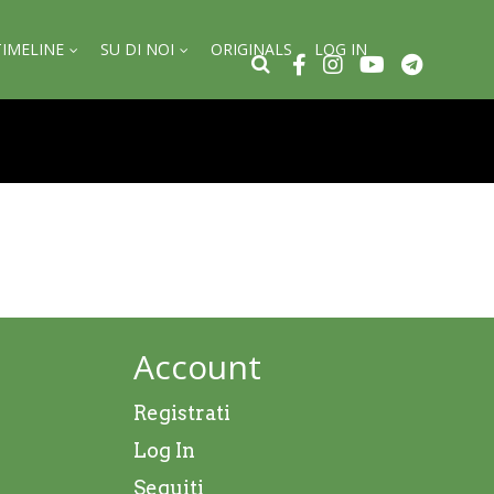
TIMELINE
SU DI NOI
ORIGINALS
LOG IN
Account
Registrati
Log In
Seguiti