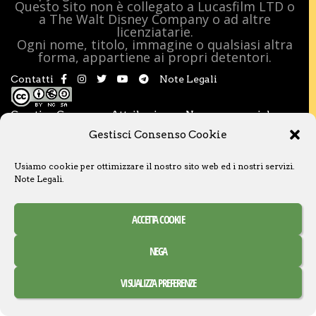
Questo sito non è collegato a Lucasfilm LTD o
a The Walt Disney Company o ad altre
licenziatarie.
Ogni nome, titolo, immagine o qualsiasi altra
forma, appartiene ai propri detentori.
Contatti
Note Legali
Creative Commons Attribuzione – Non commerciale –
Condividi allo stesso modo 3.0 Italia
Gestisci Consenso Cookie
Usiamo cookie per ottimizzare il nostro sito web ed i nostri servizi.
Note Legali
.
ACCETTA COOKIE
NEGA
VISUALIZZA PREFERENZE