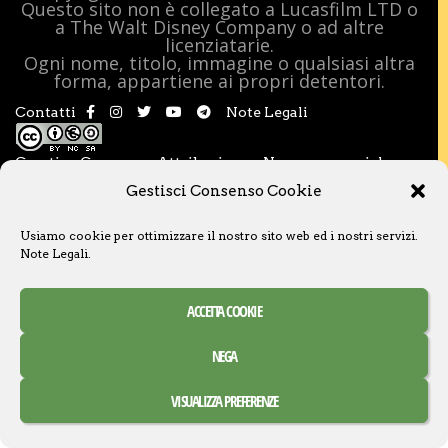
Questo sito non è collegato a Lucasfilm LTD o
a The Walt Disney Company o ad altre
licenziatarie.
Ogni nome, titolo, immagine o qualsiasi altra
forma, appartiene ai propri detentori.
Contatti
Note Legali
Creative Commons Attribuzione – Non commerciale –
Condividi allo stesso modo 3.0 Italia
Gestisci Consenso Cookie
Usiamo cookie per ottimizzare il nostro sito web ed i nostri servizi.
Note Legali
.
ACCETTA COOKIE
NEGA
VISUALIZZA PREFERENZE