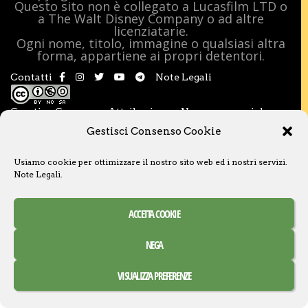
Questo sito non è collegato a Lucasfilm LTD o
a The Walt Disney Company o ad altre
licenziatarie.
Ogni nome, titolo, immagine o qualsiasi altra
forma, appartiene ai propri detentori.
Contatti
Note Legali
Creative Commons Attribuzione – Non commerciale –
Condividi allo stesso modo 3.0 Italia
Gestisci Consenso Cookie
Usiamo cookie per ottimizzare il nostro sito web ed i nostri servizi.
Note Legali
.
ACCETTA COOKIE
NEGA
VISUALIZZA PREFERENZE