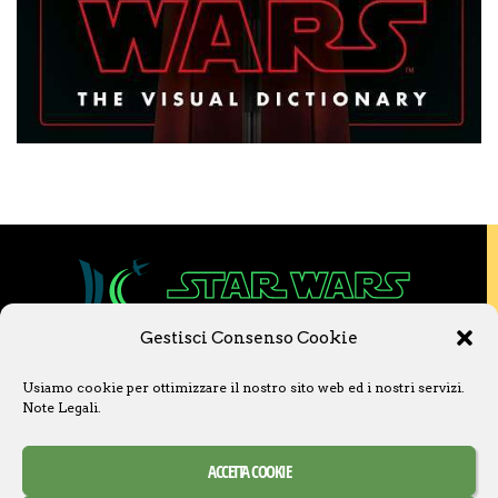
Gestisci Consenso Cookie
Copyright © 2020 Star Wars Libri & Comics.
Usiamo cookie per ottimizzare il nostro sito web ed i nostri servizi.
Questo sito non è collegato a Lucasfilm LTD o
Note Legali
.
a The Walt Disney Company o ad altre
licenziatarie.
Ogni nome, titolo, immagine o qualsiasi altra
ACCETTA COOKIE
forma, appartiene ai propri detentori.