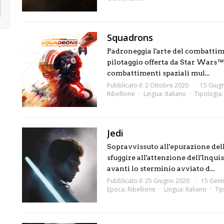
Squadrons
Padroneggia l'arte del combattime
pilotaggio offerta da Star Wars™:
combattimenti spaziali mul...
Pubblicato il: 2 Ottobre 2020
15 Giug
Ribellione
Lingua:
Italiano
Tipologia
Jedi
Sopravvissuto all'epurazione dell
sfuggire all'attenzione dell'Inqui
avanti lo sterminio avviato d...
Pubblicato il: 25 Giugno 2020
15 Genn
Epoca:
Ribellione
Lingua:
Italiano
Tip