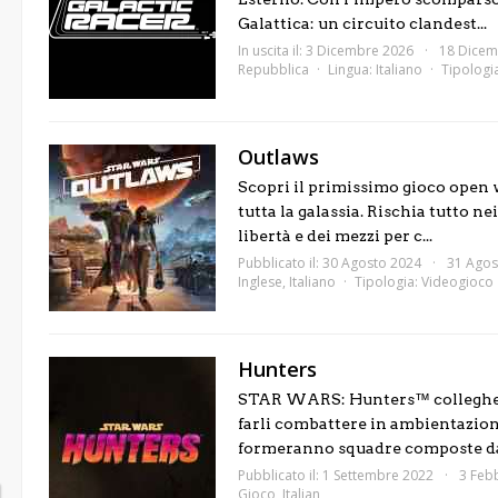
Galattica: un circuito clandest...
In uscita il: 3 Dicembre 2026
18 Dicem
Repubblica
Lingua:
Italiano
Tipologi
Outlaws
Scopri il primissimo gioco open 
tutta la galassia. Rischia tutto n
libertà e dei mezzi per c...
Pubblicato il: 30 Agosto 2024
31 Agos
Inglese
,
Italiano
Tipologia:
Videogioco
Hunters
STAR WARS: Hunters™ collegherà 
farli combattere in ambientazioni 
formeranno squadre composte da 
Pubblicato il: 1 Settembre 2022
3 Feb
Gioco
,
Italian