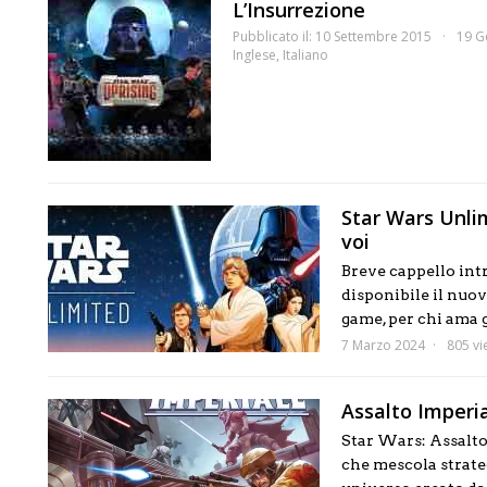
L’Insurrezione
Pubblicato il: 10 Settembre 2015
19 G
Inglese
,
Italiano
Star Wars Unlim
voi
Breve cappello intr
disponibile il nuov
game, per chi ama g
7 Marzo 2024
805 vi
Assalto Imperia
Star Wars: Assalto
che mescola strate