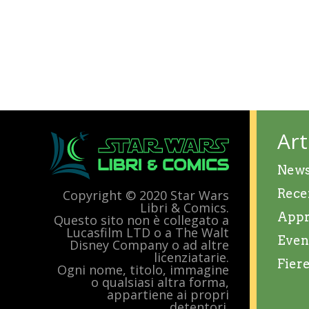
Art
New
Rece
Copyright © 2020 Star Wars
Libri & Comics.
Appr
Questo sito non è collegato a
Lucasfilm LTD o a The Walt
Even
Disney Company o ad altre
licenziatarie.
Fier
Ogni nome, titolo, immagine
o qualsiasi altra forma,
appartiene ai propri
detentori.