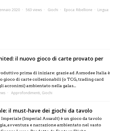
ennaio 2020
563 views
Giochi
Epoca:
Ribellione
Lingua:
ited: il nuovo gioco di carte provato per
oduttivo prima di iniziare: grazie ad Asmodee Italia è
o gioco di carte collezionabili (o TCG, trading card
li acronimi) ambientato nella galas...
ews
Approfondimenti
,
Giochi
le: il must-have dei giochi da tavolo
 Imperiale (Imperial Assault) è un gioco da tavolo
gia, avventura e narrazione ambientato nel vasto