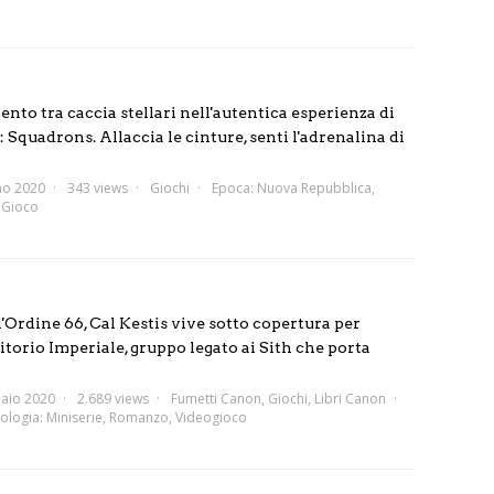
nto tra caccia stellari nell'autentica esperienza di
 Squadrons. Allaccia le cinture, senti l'adrenalina di
no 2020
343 views
Giochi
Epoca:
Nuova Repubblica
,
:
Gioco
'Ordine 66, Cal Kestis vive sotto copertura per
sitorio Imperiale, gruppo legato ai Sith che porta
aio 2020
2.689 views
Fumetti Canon
,
Giochi
,
Libri Canon
ologia:
Miniserie
,
Romanzo
,
Videogioco