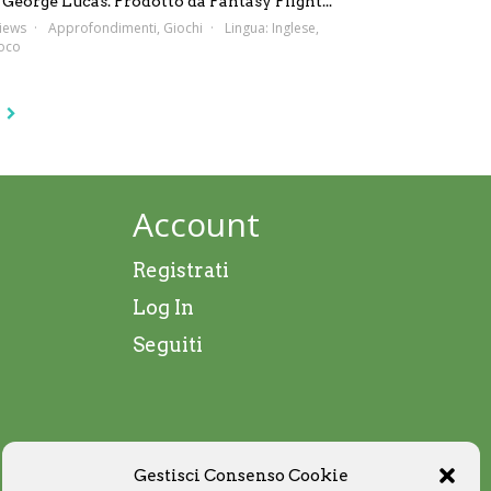
George Lucas. Prodotto da Fantasy Flight...
iews
Approfondimenti
,
Giochi
Lingua:
Inglese
,
oco
Account
Registrati
Log In
Seguiti
Gestisci Consenso Cookie