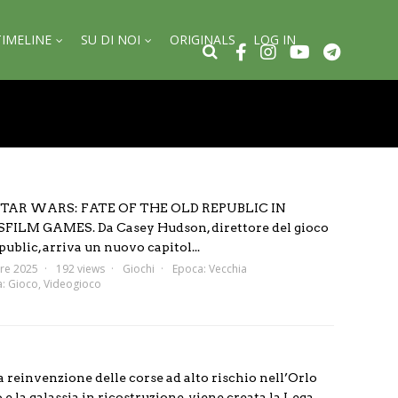
TIMELINE
SU DI NOI
ORIGINALS
LOG IN
AR WARS: FATE OF THE OLD REPUBLIC IN
M GAMES. Da Casey Hudson, direttore del gioco
ublic, arriva un nuovo capitol...
re 2025
192 views
Giochi
Epoca:
Vecchia
a:
Gioco
,
Videogioco
 reinvenzione delle corse ad alto rischio nell’Orlo
 la galassia in ricostruzione, viene creata la Lega