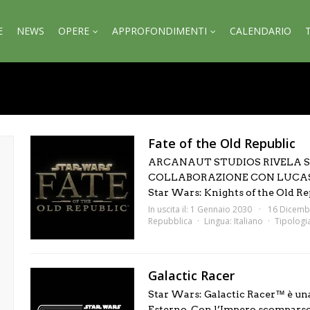
E
NEWS
OPERE
APPROFONDIMENTI
CALENDARIO
Fate of the Old Republic
ARCANAUT STUDIOS RIVELA ST
COLLABORAZIONE CON LUCASFIL
Star Wars: Knights of the Old Rep
In uscita il: 1 Gennaio 2030
16 Dicemb
Repubblica
Lingua:
Italiano
Tipologi
Galactic Racer
Star Wars: Galactic Racer™ è una
Esterno. Con l’Impero scomparso e