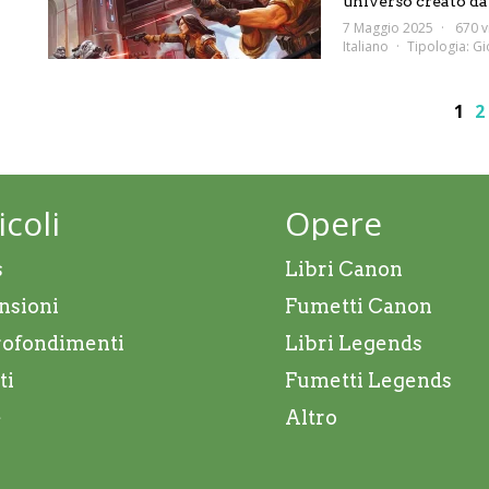
universo creato da 
7 Maggio 2025
670 v
Italiano
Tipologia:
Gi
1
2
icoli
Opere
s
Libri Canon
nsioni
Fumetti Canon
ofondimenti
Libri Legends
ti
Fumetti Legends
e
Altro