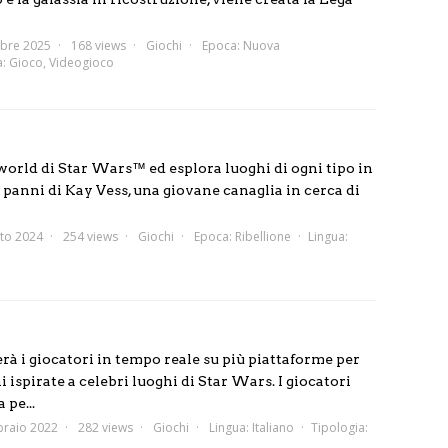
bre 2025
168 views
Giochi
Epoca:
Nuova
a:
Gioco
,
Videogioco
world di Star Wars™ ed esplora luoghi di ogni tipo in
ei panni di Kay Vess, una giovane canaglia in cerca di
to 2024
254 views
Giochi
Epoca:
Ribellione
Lingua:
i giocatori in tempo reale su più piattaforme per
ispirate a celebri luoghi di Star Wars. I giocatori
pe...
braio 2022
282 views
Giochi
Lingua:
Italiano
Tipologia: