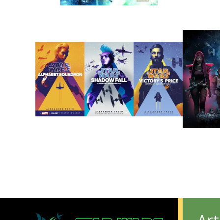
FUMETTO
ROMAN
L’Impero a Pezzi
Trilog
ROMANZI
VIDEOG
Trilogia di Alphabet
Upris
Squadron
Art