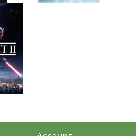
ROMANZO
La Principessa e la
Canaglia
Account