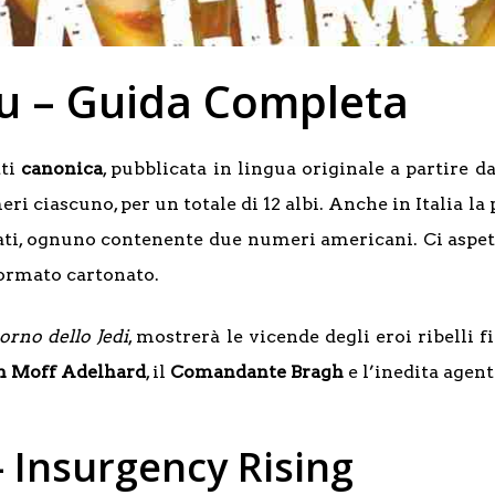
ku – Guida Completa
tti
canonica
, pubblicata in lingua originale a partire d
ri ciascuno, per un totale di 12 albi. Anche in Italia l
llati, ognuno contenente due numeri americani. Ci aspet
formato cartonato.
torno dello Jedi
, mostrerà le vicende degli eroi ribelli f
n Moff Adelhard
, il
Comandante Bragh
e l’inedita agen
– Insurgency Rising