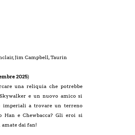
inclair, Jim Campbell, Taurin
tembre 2025
)
rcare una reliquia che potrebbe
e Skywalker e un nuovo amico si
 imperiali a trovare un terreno
o Han e Chewbacca? Gli eroi si
ù amate dai fan!