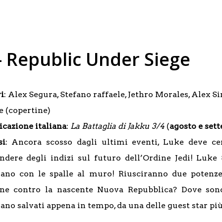
 – Republic Under Siege
i
: Alex Segura, Stefano raffaele, Jethro Morales, Alex S
e (copertine)
icazione italiana
:
La Battaglia di Jakku 3/4
(
agosto e set
si
: Ancora scosso dagli ultimi eventi, Luke deve ce
ndere degli indizi sul futuro dell’Ordine Jedi! Luk
vano con le spalle al muro! Riusciranno due potenze
e contro la nascente Nuova Repubblica? Dove son
ano salvati appena in tempo, da una delle guest star pi