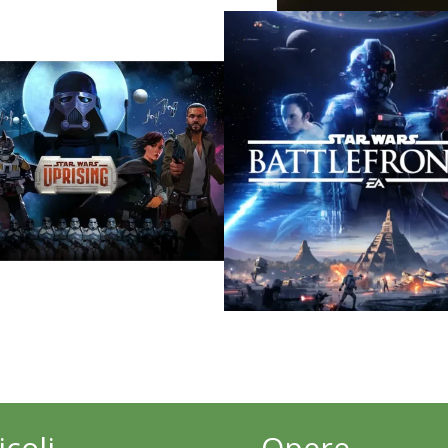
ZI
ROMANZO
ia di Aftermath
Lost Stars
IOCO MOBILE
VIDEOGIOCO
ing
Battlefront II
icoli
Opere