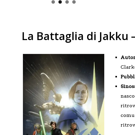
La Battaglia di Jakku
Autor
Clark
Pubbl
Sinos
nasco
ritro
comun
ritrov