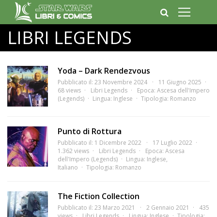
LIBRI LEGENDS
Yoda – Dark Rendezvous
Pubblicato il: 23 Novembre 2024
11 Giugno 2025
68 views
Libri Legends
Epoca:
Ascesa dell'Impero
(Legends)
Lingua:
Inglese
Tipologia:
Romanzo
Punto di Rottura
Pubblicato il: 1 Dicembre 2022
17 Luglio 2022
1.362 views
Libri Legends
Epoca:
Ascesa
dell'Impero (Legends)
Lingua:
Inglese
,
Italiano
Tipologia:
Romanzo
The Fiction Collection
Pubblicato il: 23 Marzo 2021
2 Gennaio 2021
435
views
Libri Legends
Lingua:
Inglese
Tipologia: