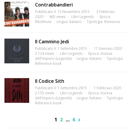
Contrabbandieri
Pubblicato il: 12 Novembre 2015
3 Febbraio
2020
465 views
Libri Legends
Epoca:
Ribellione
Lingua:
Italiano
Tipologia:
Romanzo
Il Cammino Jedi
Pubblicato il: 1 Settembre 2015
17 Gennaio 2020
2.124 views
Libri Legends
Epoca:
Ascesa
dell'Impero (Legends)
Lingua:
Italiano
Tipologia:
Reference book
Il Codice Sith
Pubblicato il: 1 Settembre 2015
1 Febbraio 2020
2.155 views
Libri Legends
Epoca:
Ascesa
dell'Impero (Legends)
Lingua:
Italiano
Tipologia:
Reference book
1
2
…
6