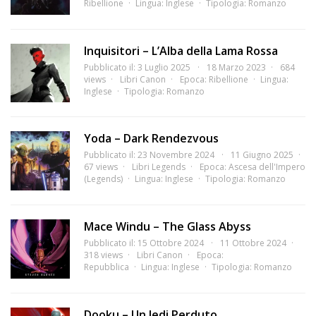
Ribellione
Lingua:
Inglese
Tipologia:
Romanzo
Inquisitori – L’Alba della Lama Rossa
Pubblicato il: 3 Luglio 2025
18 Marzo 2023
684
views
Libri Canon
Epoca:
Ribellione
Lingua:
Inglese
Tipologia:
Romanzo
Yoda – Dark Rendezvous
Pubblicato il: 23 Novembre 2024
11 Giugno 2025
67 views
Libri Legends
Epoca:
Ascesa dell'Impero
(Legends)
Lingua:
Inglese
Tipologia:
Romanzo
Mace Windu – The Glass Abyss
Pubblicato il: 15 Ottobre 2024
11 Ottobre 2024
318 views
Libri Canon
Epoca:
Repubblica
Lingua:
Inglese
Tipologia:
Romanzo
Dooku – Un Jedi Perduto