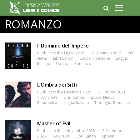
ROMANZO
Il Dominio dell’Impero
Pubblicato il: 9 Luglio 2026
21 Gennaio 2025
680
views
Libri Canon
Epoca:
Ribellione
Lingua:
Italiano
Tipologia:
Romanzo
L’Ombra dei Sith
Pubblicato il: 4 Dicembre 2025
7 Ottobre 2021
1.057 views
Libri Canon
Epoca:
Nuova
Repubblica
Lingua:
Italiano
Tipologia:
Romanzo
Master of Evil
Pubblicato il: 11 Novembre 2025
3 Settembre
2025
394 views
Libri Canon
Epoca: