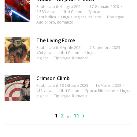
Pubblicato il: 4 Luglio 2024
17 Gennaio 2020
2.589 views
Libri Canon
Epoca:
Repubblica
Lingua:
Inglese
,
Italiano
Tipologia:
Audiolibro
,
Romanzo
The Living Force
Pubblicato il: 4 Aprile 2024
7 Settembre 2023
404 views
Libri Canon
Lingua:
Inglese
Tipologia:
Romanzo
Crimson Climb
Pubblicato il: 10 Ottobre 2023
18 Marzo 2023
411 views
Libri Canon
Epoca:
Ribellione
Lingua:
Inglese
Tipologia:
Romanzo
1
2
…
11