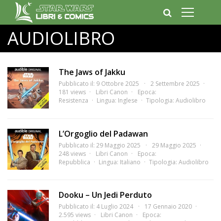
AUDIOLIBRO
The Jaws of Jakku
Pubblicato il: 9 Ottobre 2025
2 Settembre 2025
181 views
Libri Canon
Epoca:
Resistenza
Lingua:
Inglese
Tipologia:
Audiolibro
L’Orgoglio del Padawan
Pubblicato il: 29 Maggio 2025
29 Maggio 2025
248 views
Libri Canon
Epoca:
Repubblica
Lingua:
Italiano
Tipologia:
Audiolibro
Dooku – Un Jedi Perduto
Pubblicato il: 4 Luglio 2024
17 Gennaio 2020
2.595 views
Libri Canon
Epoca: