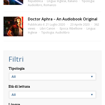
Repubblica
Lingua:
Inglese
,
Italiano
Tipologia:
Audiolibro
,
Romanzo
Doctor Aphra – An Audiobook Original
Pubblicato il: 21 Luglio 2020
23 Aprile 2020
362
views
Libri Canon
Epoca:
Ribellione
Lingua:
Inglese
Tipologia:
Audiolibro
Filtri
Tipologia
Età di lettura
Lingua