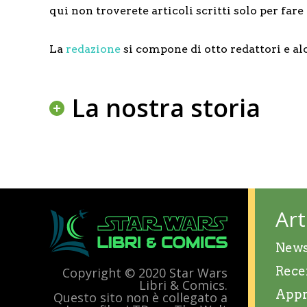
qui non troverete articoli scritti solo per far
La
redazione
si compone di otto redattori e al
La nostra storia
Art
New
Rece
Copyright © 2020 Star Wars
Libri & Comics.
Appr
Questo sito non è collegato a