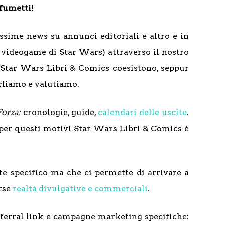
 fumetti
!
issime news su annunci editoriali e altro e in
 videogame di Star Wars) attraverso il nostro
Su Star Wars Libri & Comics coesistono, seppur
arliamo e valutiamo.
Forza:
cronologie, guide,
calendari delle uscite
.
o per questi motivi Star Wars Libri & Comics è
nte specifico ma che ci permette di arrivare a
erse
realtà divulgative e commerciali
.
referral link e campagne marketing specifiche: