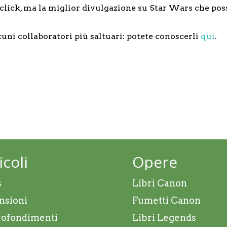
e click, ma la miglior divulgazione su Star Wars che poss
cuni collaboratori più saltuari: potete conoscerli
qui
.
icoli
Opere
s
Libri Canon
nsioni
Fumetti Canon
ofondimenti
Libri Legends