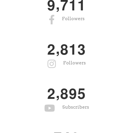
,
9
7
1
1
Followers
,
2
8
1
3
Followers
,
2
8
9
5
Subscribers