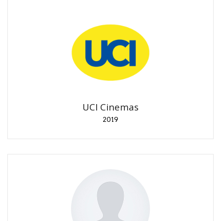
UCI Cinemas
2019
Campagna social per concorso promozionale
L'Ascesa di Skywalker.
UCI Cinemas
2019
Lucca C&G
2017-2019