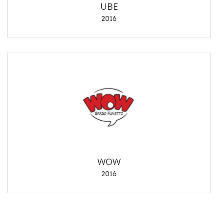
UBE
2016
WOW
2016
Organizzazione e cura della mostra "Star Wars dal
fumetto al cinema… e ritorno". Realizzazione di testi
per catalogo ed esposizione.
WOW
2016