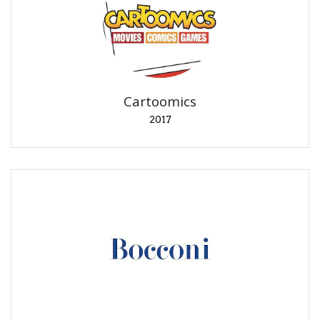
Cartoomics
2017
Conferenza "40 anni di editoria di Star Wars".
Cartoomics
2017
UBE
2016
Promozione titoli al lancio.