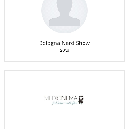
Bologna Nerd Show
2018
Conferenza "Star Wars… non solo film".
Bologna Nerd Show
2018
Medicinema
2017
Attività di beneficenza all'Ospedale Niguarda
(Milano) insieme a 501st Italica Garrison e Rebel
Legion Italian Base.