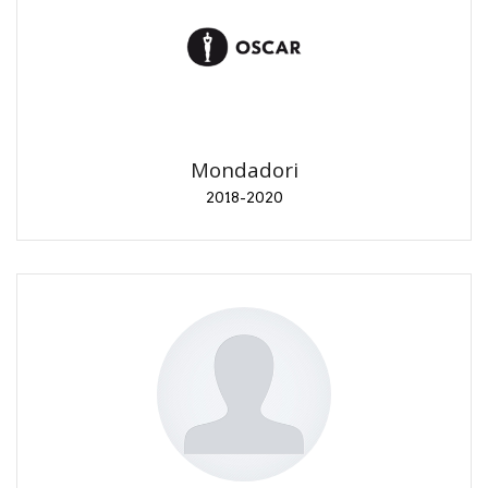
Mondadori
2018-2020
Promozione dei nuovi titoli al lancio. Suggerimenti
di traduzione.
Mondadori
2018-2020
RSB 2019
2019
Conferenze "Star Wars… non solo film" e "Un
viaggio lungo 30 anni".