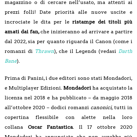
magazzino o di cercare nell’usato, ma attenti ai
prezzi folli! Date priorità alle nuove uscite e
incrociate le dita per le
ristampe dei titoli più
amati dai fan,
che inizieranno ad arrivare a partire
dal 2022, sia per quanto riguarda il Canon (come i
romanzi di
Thrawn
), che il Legends (vedasi
Darth
Bane
).
Prima di Panini, i due editori sono stati Mondadori,
e Multiplayer Edizioni.
Mondadori
ha acquistato la
licenza nel 2018 e ha pubblicato – da maggio 2018
all’ottobre 2020 – dodici romanzi
canonici
, tutti in
copertina flessibile con alette nella loro
collana
Oscar Fantastica
. Il 17 ottobre 2020
Mondadori ha annunciato che non avrebbe più