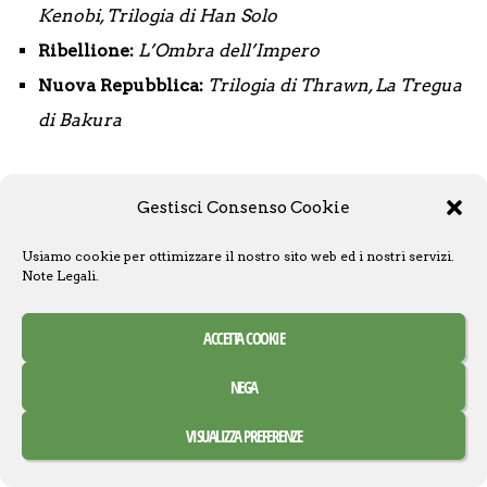
Kenobi, Trilogia di Han Solo
Ribellione:
L’Ombra dell’Impero
Nuova Repubblica:
Trilogia di Thrawn, La Tregua
di Bakura
Molti di questi romanzi si trovano solo nel
Gestisci Consenso Cookie
mercato dell’usato ma, a partire dal 2022, Panini si
è lanciata nella pubblicazione anche dei romanzi
Usiamo cookie per ottimizzare il nostro sito web ed i nostri servizi.
Note Legali
.
Legends con la sua collana
I Grandi Romanzi
Legends.
La collana contiene:
ACCETTA COOKIE
Darth Bane – Il sentiero della distruzione
febbraio
NEGA
2022, di Drew Karpyshyn.
VISUALIZZA PREFERENZE
Kenobi
maggio 2022di John Jackson Miller.
Punto di Rottura
(INEDITO)
giugno 2023 di