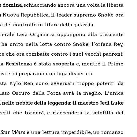
ne domina
, schiacciando ancora una volta la libertà
ca Nuova Repubblica, il leader supremo Snoke ora
i del controllo militare della galassia.
enerale Leia Organa si oppongono alla crescente
 ha unito nella lotta contro Snoke: l’orfana Rey,
ore che ora combatte contro i suoi vecchi padroni;
la Resistenza è stata scoperta
e, mentre il Primo
iosi eroi preparano una fuga disperata.
sta Kylo Ren sono avversari troppo potenti da
 Lato Oscuro della Forza avrà la meglio. L’unica
 nelle nebbie della leggenda: il maestro Jedi Luke
erti che tornerà, e riaccenderà la scintilla del
Star Wars
è una lettura imperdibile, un romanzo