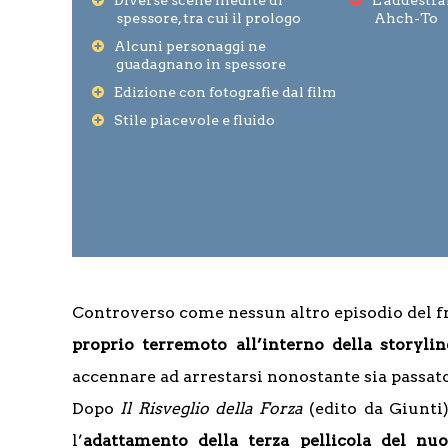
Diverse scene inedite di
L'addestra
spessore, tra cui il prologo
Ahch-To
Alcuni personaggi ne
guadagnano in spessore
Edizione con fotografie dal film
Stile piacevole e fluido
Controverso come nessun altro episodio del f
proprio terremoto all’interno della storyli
accennare ad arrestarsi nonostante sia passato
Dopo
Il Risveglio della Forza
(edito da Giunti
l’
adattamento della terza pellicola del nu