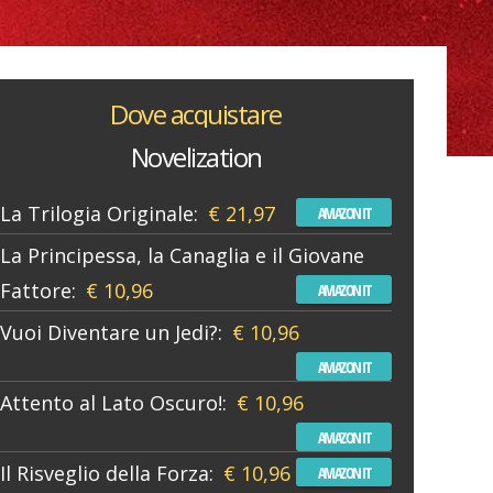
Dove acquistare
Novelization
La Trilogia Originale:
€ 21,97
AMAZON IT
La Principessa, la Canaglia e il Giovane
Fattore:
€ 10,96
AMAZON IT
Vuoi Diventare un Jedi?:
€ 10,96
AMAZON IT
Attento al Lato Oscuro!:
€ 10,96
AMAZON IT
Il Risveglio della Forza:
€ 10,96
AMAZON IT