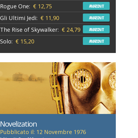
Rogue One:
€ 12,75
AMAZON IT
Gli Ultimi Jedi:
€ 11,90
AMAZON IT
The Rise of Skywalker:
€ 24,79
AMAZON IT
Solo:
€ 15,20
AMAZON IT
Novelization
Pubblicato il: 12 Novembre 1976