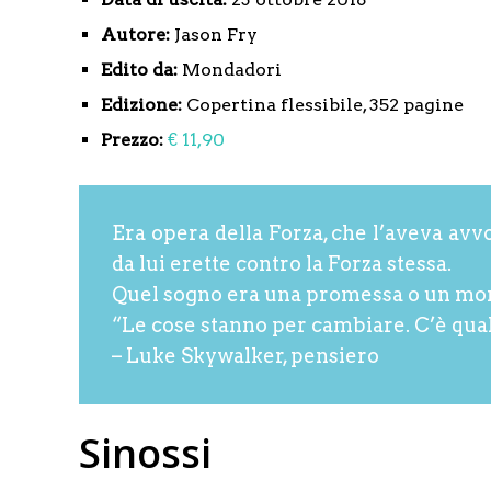
Autore:
Jason Fry
Edito da:
Mondadori
Edizione:
Copertina flessibile, 352 pagine
Prezzo:
€ 11,90
Era opera della Forza, che l’aveva avv
da lui erette contro la Forza stessa.
Quel sogno era una promessa o un mo
“Le cose stanno per cambiare. C’è qualc
– Luke Skywalker, pensiero
Sinossi