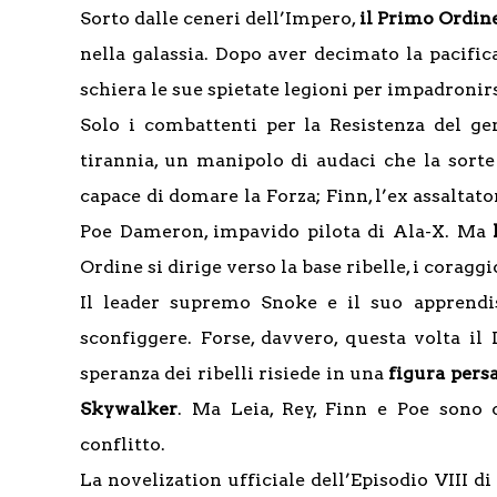
Sorto dalle ceneri dell’Impero,
il Primo Ordi
nella galassia. Dopo aver decimato la pacifi
schiera le sue spietate legioni per impadronirs
Solo i combattenti per la Resistenza del g
tirannia, un manipolo di audaci che la sorte
capace di domare la Forza; Finn, l’ex assaltat
Poe Dameron, impavido pilota di Ala-X. Ma
Ordine si dirige verso la base ribelle, i coragg
Il leader supremo Snoke e il suo apprendi
sconfiggere. Forse, davvero, questa volta il
speranza dei ribelli risiede in una
figura persa
Skywalker
. Ma Leia, Rey, Finn e Poe sono c
conflitto.
La novelization ufficiale dell’Episodio VIII di