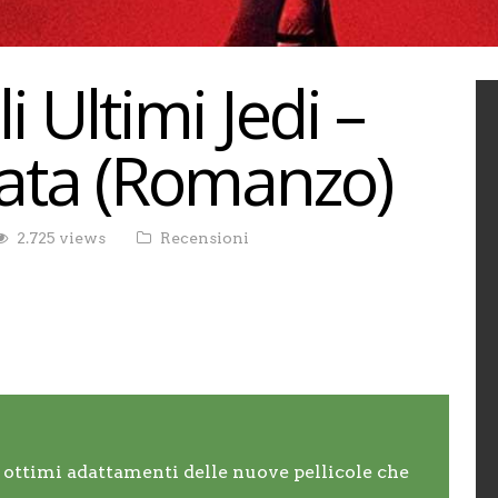
 Ultimi Jedi –
iata (Romanzo)
2.725 views
Recensioni
i ottimi adattamenti delle nuove pellicole che