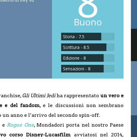
8
mento di Rey su
Buono
Storia - 7.5
Scrittura - 8.5
Edizione - 8
Sensazioni - 8
ranchise,
Gli Ultimi Jedi
ha rappresentato
un vero e
ne e del fandom
, e le discussioni non sembrano
 un anno e l’arrivo del secondo spin-off.
) e
Rogue One
, Mondadori porta nel nostro Paese
ovo corso Disney-Lucasfilm
avviatosi nel 2014,