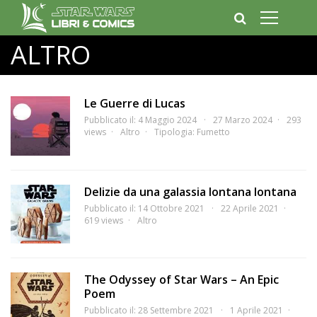
ALTRO
Le Guerre di Lucas
Pubblicato il: 4 Maggio 2024
27 Marzo 2024
293
views
Altro
Tipologia:
Fumetto
Delizie da una galassia lontana lontana
Pubblicato il: 14 Ottobre 2021
22 Aprile 2021
619 views
Altro
The Odyssey of Star Wars – An Epic
Poem
Pubblicato il: 28 Settembre 2021
1 Aprile 2021