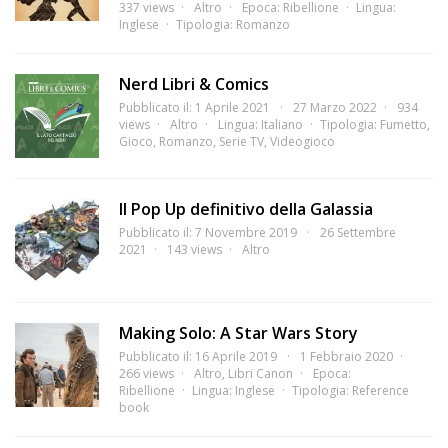
337 views
Altro
Epoca:
Ribellione
Lingua:
Inglese
Tipologia:
Romanzo
Nerd Libri & Comics
Pubblicato il: 1 Aprile 2021
27 Marzo 2022
934
views
Altro
Lingua:
Italiano
Tipologia:
Fumetto
,
Gioco
,
Romanzo
,
Serie TV
,
Videogioco
Il Pop Up definitivo della Galassia
Pubblicato il: 7 Novembre 2019
26 Settembre
2021
143 views
Altro
Making Solo: A Star Wars Story
Pubblicato il: 16 Aprile 2019
1 Febbraio 2020
266 views
Altro
,
Libri Canon
Epoca:
Ribellione
Lingua:
Inglese
Tipologia:
Reference
book