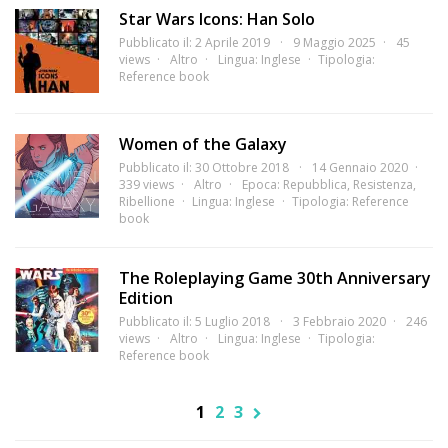
Star Wars Icons: Han Solo
Pubblicato il: 2 Aprile 2019
9 Maggio 2025
45
views
Altro
Lingua:
Inglese
Tipologia:
Reference book
Women of the Galaxy
Pubblicato il: 30 Ottobre 2018
14 Gennaio 2020
339 views
Altro
Epoca:
Repubblica
,
Resistenza
,
Ribellione
Lingua:
Inglese
Tipologia:
Reference
book
The Roleplaying Game 30th Anniversary
Edition
Pubblicato il: 5 Luglio 2018
3 Febbraio 2020
246
views
Altro
Lingua:
Inglese
Tipologia:
Reference book
1
2
3