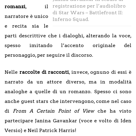
registrazione per l’audiolibro
romanzi
, il
di Star Wars – Battlefront II:
narratore è unico
Inferno Squad.
e recita sia le
parti descrittive che i dialoghi, alterando la voce,
spesso imitando l’accento originale del
personaggio, per seguire il discorso.
Nelle
raccolte di racconti
, invece, ognuno di essi è
narrato da un attore diverso, ma in modalità
analoghe a quelle di un romanzo. Spesso ci sono
anche guest stars che intervengono, come nel caso
di
From A Certain Point of View
che ha visto
partecipare Janina Gavankar (voce e volto di Iden
Versio) e Neil Patrick Harris!