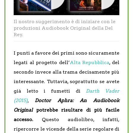
Il nostro suggerimento è di iniziare con le
produzioni Audiobook Original della Del
Rey.
I punti a favore dei primi sono sicuramente
legati al progetto dell’
Alta Repubblica
, del
secondo invece alla trama decisamente più
interessante. Tuttavia, soprattutto se avete
già letto i fumetti di
Darth Vader
(2015)
,
Doctor Aphra: An Audiobook
Original
potrebbe risultare di più facile
accesso.
Questo audiolibro, infatti,
ripercorre le vicende della serie regolare di