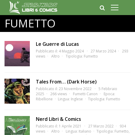
FUMETTO
Le Guerre di Lucas
Pubblicato il: 4 Maggio 2024
27 Marzo 2024
293
views
Altro
Tipologia:
Fumetto
Tales From… (Dark Horse)
Pubblicato il: 23 Novembre 2022
5 Febbraio
2025
266 views
Fumetti Canon
Epoca:
Ribellione
Lingua:
Inglese
Tipologia:
Fumetto
Nerd Libri & Comics
Pubblicato il: 1 Aprile 2021
27 Marzo 2022
934
views
Altro
Lingua:
Italiano
Tipologia:
Fumetto
,