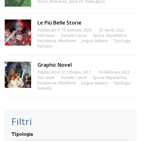
Gioco
,
Romanzo
,
Serie TV
,
Videogioco
Le Più Belle Storie
Pubblicato il: 15 Gennaio 2020
23 Aprile 2022
596 views
Fumetti Canon
Epoca:
Repubblica
,
Resistenza
,
Ribellione
Lingua:
Italiano
Tipologia:
Fumetto
Graphic Novel
Pubblicato il: 31 Ottobre 2017
16 Febbraio 2023
332 views
Fumetti Canon
Epoca:
Repubblica
,
Resistenza
,
Ribellione
Lingua:
Italiano
Tipologia:
Fumetto
Filtri
Tipologia