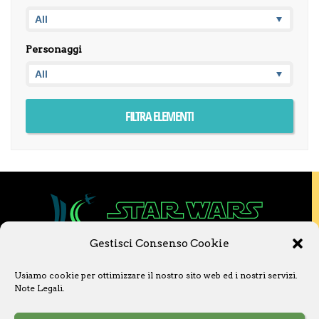
Personaggi
Gestisci Consenso Cookie
Copyright © 2020 Star Wars Libri & Comics.
Usiamo cookie per ottimizzare il nostro sito web ed i nostri servizi.
Questo sito non è collegato a Lucasfilm LTD o
Note Legali
.
a The Walt Disney Company o ad altre
licenziatarie.
Ogni nome, titolo, immagine o qualsiasi altra