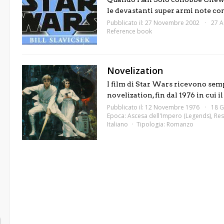
le devastanti super armi note come
Pubblicato il: 27 Novembre 2002
27 A
Reference book
Novelization
I film di Star Wars ricevono sem
novelization, fin dal 1976 in cui i
Pubblicato il: 12 Novembre 1976
18 G
Epoca:
Ascesa dell'Impero (Legends)
,
Res
Italiano
Tipologia:
Romanzo