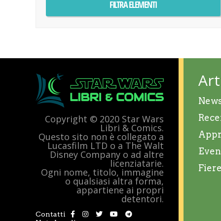
Art
New
Rece
Copyright © 2020 Star Wars
Libri & Comics.
Appr
Questo sito non è collegato a
Lucasfilm LTD o a The Walt
Even
Disney Company o ad altre
licenziatarie.
Fier
Ogni nome, titolo, immagine
o qualsiasi altra forma,
appartiene ai propri
detentori.
Contatti