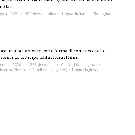
 la...
gosto 2021
300 views
Altro
Lingua:
Italiano
Tipologia:
pre un adattamento sotto forma di romanzo, detto
l romanzo anticipò addirittura il film.
ennaio 2020
1.288 views
Libri Canon
,
Libri Legends
istenza
,
Ribellione
,
Ribellione (Legends)
Lingua:
Inglese
,