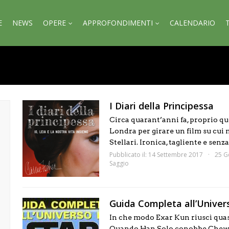
E
NEWS
OPERE
APPROFONDIMENTI
CALENDARIO
I Diari della Principessa
Circa quarant’anni fa, proprio qu
Londra per girare un film su cu
Stellari. Ironica, tagliente e senza .
Pubblicato il: 14 Settembre 2017
25 G
Saggio
Guida Completa all’Univers
In che modo Exar Kun riuscì quas
Quando Han Solo conobbe Chewba