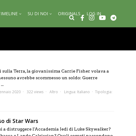
TIMELINE
SU DI NOI
ORIGINALS
LOG IN
i sulla Terra, la giovanissima Carrie Fisher volava a
i nessuno avrebbe scommesso un soldo: Guerre
..
ennaio 2020
322 views
Altro
Lingua:
Italiano
Tipologia:
o di Star Wars
i a distruggere l'Accademia Jedi di Luke Skywalker?
cca e Lando Calrissian? Quali segreti nascondono