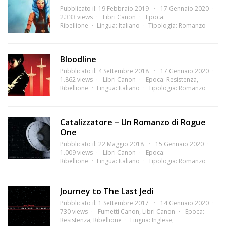
Pubblicato il: 19 Febbraio 2019
17 Gennaio 2020
2.333 views
Libri Canon
Epoca:
Ribellione
Lingua:
Italiano
Tipologia:
Romanzo
Bloodline
Pubblicato il: 4 Settembre 2018
17 Gennaio 2020
1.862 views
Libri Canon
Epoca:
Resistenza
,
Ribellione
Lingua:
Italiano
Tipologia:
Romanzo
Catalizzatore – Un Romanzo di Rogue
One
Pubblicato il: 22 Maggio 2018
15 Gennaio 2020
1.009 views
Libri Canon
Epoca:
Ribellione
Lingua:
Italiano
Tipologia:
Romanzo
Journey to The Last Jedi
Pubblicato il: 1 Settembre 2017
14 Gennaio 2020
730 views
Fumetti Canon
,
Libri Canon
Epoca:
Resistenza
,
Ribellione
Lingua:
Inglese
,