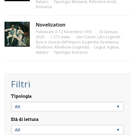
Italiano
Tipologia:
Miniserie
,
Reference book
,
Romanzo
Novelization
Pubblicato il: 12 Novembre 1976
18 Gennaio
2020
1.272 views
Libri Canon
,
Libri Legends
Epoca:
Ascesa dell'Impero (Legends)
,
Resistenza
,
Ribellione
,
Ribellione (Legends)
Lingua:
Inglese
,
Italiano
Tipologia:
Romanzo
Filtri
Tipologia
Età di lettura