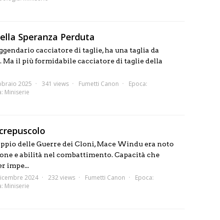
della Speranza Perduta
eggendario cacciatore di taglie, ha una taglia da
 Ma il più formidabile cacciatore di taglie della
bbraio 2025
341 views
Fumetti Canon
Epoca:
a:
Miniserie
crepuscolo
oppio delle Guerre dei Cloni, Mace Windu era noto
ione e abilità nel combattimento. Capacità che
r impe...
icembre 2024
232 views
Fumetti Canon
Epoca:
a:
Miniserie