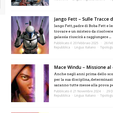
Jango Fett – Sulle Tracce 
Jango Fett, padre di Boba Fett e l
trovare e un mistero da risolvere.
galassia riuscirà a raggiungere ...
Pubblicato il: 20 Febbraio 2025
26 Fe
Repubblica
Lingua:
Italiano
Tipologi
Mace Windu – Missione al 
Anche negli anni prima dello sc
per la sua disciplina, determinaz
saranno tutte messe alla prova pe
Pubblicato il: 21 Novembre 2024
29 D
Repubblica
Lingua:
Italiano
Tipologi