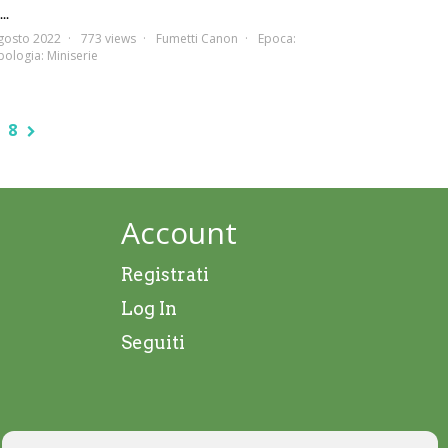
..
gosto 2022
773 views
Fumetti Canon
Epoca:
pologia:
Miniserie
8
Account
Registrati
Log In
Seguiti