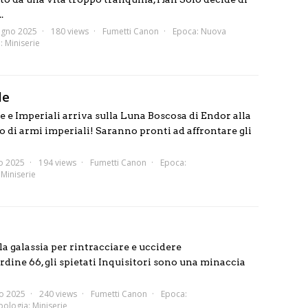
.
ugno 2025
180 views
Fumetti Canon
Epoca:
Nuova
a:
Miniserie
le
ie e Imperiali arriva sulla Luna Boscosa di Endor alla
o di armi imperiali! Saranno pronti ad affrontare gli
o 2025
194 views
Fumetti Canon
Epoca:
:
Miniserie
a galassia per rintracciare e uccidere
rdine 66, gli spietati Inquisitori sono una minaccia
o 2025
240 views
Fumetti Canon
Epoca:
pologia:
Miniserie