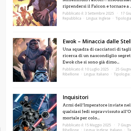
riprendersi il Falcon e tornare a ..
Pubblicato il: 3 Settembre 2025
17 Gi
Repubblica
Lingua:
Inglese
Tipologi
Ewok – Minaccia dalle Stel
Una squadra di cacciatori di tagl
ricerca di un nascondiglio segret
Ewok che si sono già dimo...
Pubblicato il: 10 Luglio 2025
25 Giugn
Ribellione
Lingua:
Italiano
Tipologia
Inquisitori
Armi dell’Imperatore inviate nell
qualsiasi Jedi sopravvissuto all’O
mortale per colo...
Pubblicato il: 15 Maggio 2025
7 Giugn
Ribellione
Lingua:
Inglese
,
Italiano
Ti