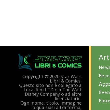
Art
New
Rece
Copyright © 2020 Star Wars
Libri & Comics.
Appr
Questo sito non è collegato a
Lucasfilm LTD o a The Walt
Even
Disney Company o ad altre
licenziatarie.
Fier
Ogni nome, titolo, immagine
o qualsiasi altra forma,