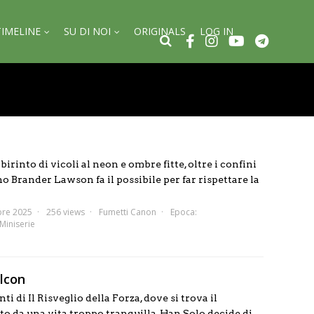
TIMELINE
SU DI NOI
ORIGINALS
LOG IN
irinto di vicoli al neon e ombre fitte, oltre i confini
no Brander Lawson fa il possibile per far rispettare la
bre 2025
256 views
Fumetti Canon
Epoca:
Miniserie
lcon
i di Il Risveglio della Forza, dove si trova il
o da una vita troppo tranquilla, Han Solo decide di