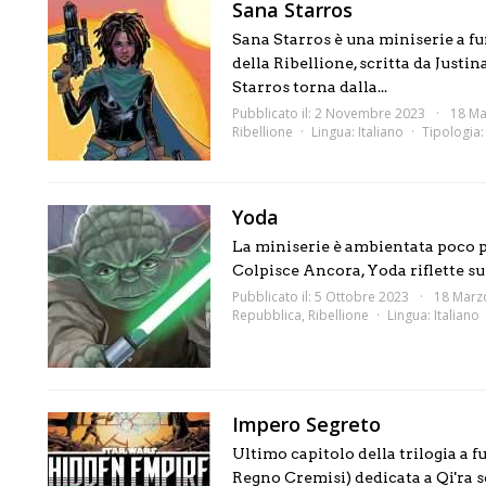
Sana Starros
Sana Starros è una miniserie a f
della Ribellione, scritta da Justi
Starros torna dalla...
Pubblicato il: 2 Novembre 2023
18 Ma
Ribellione
Lingua:
Italiano
Tipologia
Yoda
La miniserie è ambientata poco pr
Colpisce Ancora, Yoda riflette sull
Pubblicato il: 5 Ottobre 2023
18 Marz
Repubblica
,
Ribellione
Lingua:
Italiano
Impero Segreto
Ultimo capitolo della trilogia a f
Regno Cremisi) dedicata a Qi'ra s