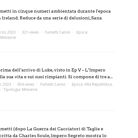
umetti in cinque numeri ambientata durante l'epoca
na Ireland. Reduce da una serie di delusioni, Sana
rzo 2023
321 views
Fumetti Canon
Epoca:
:
Miniserie
ima dell’arrivo di Luke, visto in Ep V – L’Impero
a sua vita e sui suoi rimpianti. Si compone di tre a...
o 2023
934 views
Fumetti Canon
Epoca:
Alta Repubblica
,
Tipologia:
Miniserie
umetti (dopo La Guerra dei Cacciatori di Taglie e
critta da Charles Soule, Impero Segreto mostra lo