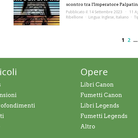
scontro tra l'Imperatore Palpatin.
Pubblicato il: 14 Settembre 2023
11 A
Ribellione
Lingua:
Inglese
,
Italiano
Ti
1
2
…
icoli
Opere
s
Libri Canon
nsioni
Fumetti Canon
ofondimenti
Libri Legends
ti
Fumetti Legends
e
Altro