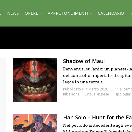
E
NEWS
OPERE
APPROFONDIMENTI
CALENDARIO
Shadow of Maul
Benvenuti su Janix: un pianeta-lab
del controllo imperiale. Il capita
legge in una terra s...
Pubblicato il: 4 Marzo 2026
11 Dicem
Ribellione
Lingua:
Inglese
Tipologia:
Han Solo – Hunt for the Fa
Nel periodo antecedente agli event
Millennium Falcon?! Insoddisfatt