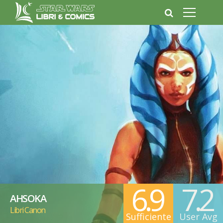
6.9
7.2
AHSOKA
Libri Canon
Sufficiente
User Avg