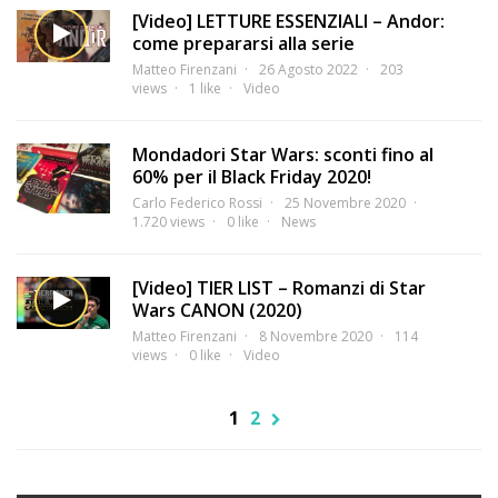
[Video] LETTURE ESSENZIALI – Andor:
come prepararsi alla serie
Matteo Firenzani
26 Agosto 2022
203
views
1 like
Video
Mondadori Star Wars: sconti fino al
60% per il Black Friday 2020!
Carlo Federico Rossi
25 Novembre 2020
1.720 views
0 like
News
[Video] TIER LIST – Romanzi di Star
Wars CANON (2020)
Matteo Firenzani
8 Novembre 2020
114
views
0 like
Video
1
2