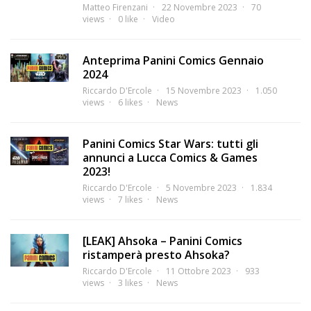
Matteo Firenzani
22 Novembre 2023
70
views
0 like
Video
Anteprima Panini Comics Gennaio
2024
Riccardo D'Ercole
15 Novembre 2023
1.050
views
6 likes
News
Panini Comics Star Wars: tutti gli
annunci a Lucca Comics & Games
2023!
Riccardo D'Ercole
5 Novembre 2023
1.834
views
7 likes
News
[LEAK] Ahsoka – Panini Comics
ristamperà presto Ahsoka?
Riccardo D'Ercole
11 Ottobre 2023
933
views
3 likes
News