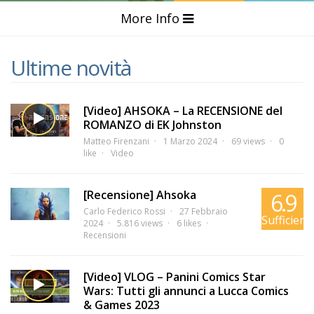
More Info
Ultime novità
[Video] AHSOKA – La RECENSIONE del
ROMANZO di EK Johnston
Matteo Firenzani
1 Marzo 2024
69 views
0
like
Video
[Recensione] Ahsoka
6.9
Carlo Federico Rossi
27 Febbraio
Sufficient
2024
5.816 views
6 likes
Recensioni
[Video] VLOG – Panini Comics Star
Wars: Tutti gli annunci a Lucca Comics
& Games 2023