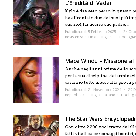
L’Eredità di Vader
Kylo è davvero perso in questo p
ha affrontato due dei suoi più i
suo zio), ha ucciso suo padre, ...
Pubblicato il: 5 Febbraio 2025
24 Ott
Resistenza
Lingua:
Inglese
Tipologia
Mace Windu – Missione al 
Anche negli anni prima dello sc
per la sua disciplina, determinaz
saranno tutte messe alla prova pe
Pubblicato il: 21 Novembre 2024
29 D
Repubblica
Lingua:
Italiano
Tipologi
The Star Wars Encycloped
Con oltre 2.200 voci tratte dai fil
fatti vitali su personaggi iconici,