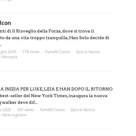
lcon
i di Il Risveglio della Forza, dove si trova il
o da una vita troppo tranquilla, Han Solo decide di
.
ugno 2025
178 views
Fumetti Canon
Epoca:
Nuova
a:
Miniserie
INIZIA PER LUKE, LEIA E HAN DOPO IL RITORNO
best-seller del New York Times, inaugura la nuova
walker deve dif...
o 2025
307 views
Fumetti Canon
Epoca:
Nuova
a:
Serie regolare