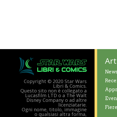
Art
New
Rece
Copyright © 2020 Star Wars
Libri & Comics.
Appr
Questo sito non è collegato a
Lucasfilm LTD o a The Walt
Even
Disney Company o ad altre
licenziatarie.
Fier
Ogni nome, titolo, immagine
o qualsiasi altra forma,