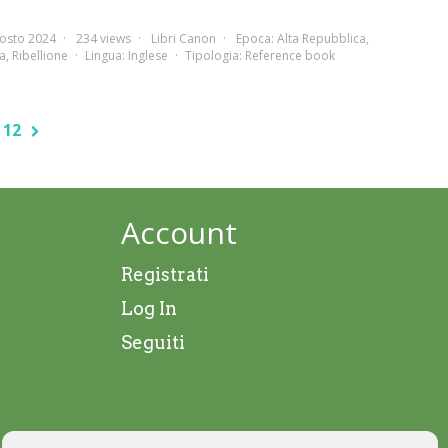
osto 2024
234 views
Libri Canon
Epoca:
Alta Repubblica
,
a
,
Ribellione
Lingua:
Inglese
Tipologia:
Reference book
12
Account
Registrati
Log In
Seguiti