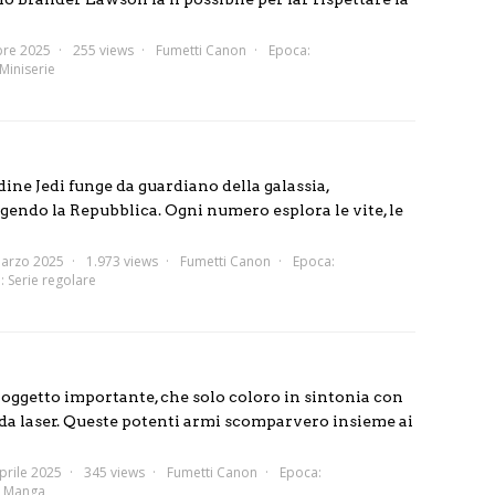
bre 2025
255 views
Fumetti Canon
Epoca:
Miniserie
rdine Jedi funge da guardiano della galassia,
gendo la Repubblica. Ogni numero esplora le vite, le
arzo 2025
1.973 views
Fumetti Canon
Epoca:
a:
Serie regolare
n oggetto importante, che solo coloro in sintonia con
ada laser. Queste potenti armi scomparvero insieme ai
prile 2025
345 views
Fumetti Canon
Epoca:
:
Manga