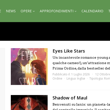
E
NEWS
OPERE
APPROFONDIMENTI
CALENDARIO
Eyes Like Stars
Un incantevole romance young a
qualche cameo!), un’attrazione m
Prima Ordine, dalla bestseller del
Pubblicato il: 1 Luglio 2026
12 Ottobr
Ordine
Lingua:
Inglse
Tipologia:
Rom
Shadow of Maul
Benvenuti su Janix: un pianeta-lab
del controllo imperiale. Il capita