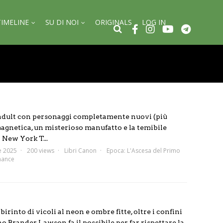
TIMELINE
SU DI NOI
ORIGINALS
LOG IN
dult con personaggi completamente nuovi (più
agnetica, un misterioso manufatto e la temibile
 New York T...
e 2025
200 views
Libri Canon
Epoca:
L'Ascesa del Primo
ance
irinto di vicoli al neon e ombre fitte, oltre i confini
no Brander Lawson fa il possibile per far rispettare la