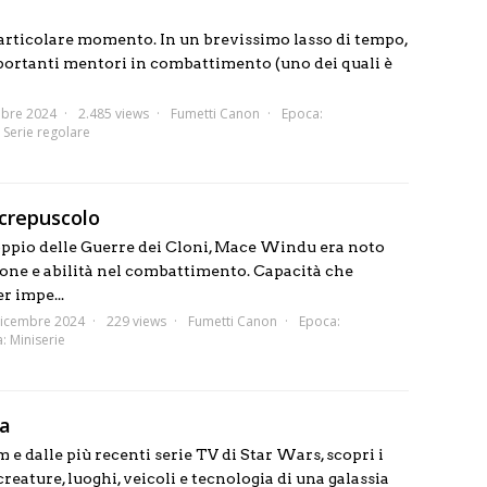
articolare momento. In un brevissimo lasso di tempo,
mportanti mentori in combattimento (uno dei quali è
obre 2024
2.485 views
Fumetti Canon
Epoca:
:
Serie regolare
crepuscolo
oppio delle Guerre dei Cloni, Mace Windu era noto
ione e abilità nel combattimento. Capacità che
r impe...
icembre 2024
229 views
Fumetti Canon
Epoca:
a:
Miniserie
ia
m e dalle più recenti serie TV di Star Wars, scopri i
 creature, luoghi, veicoli e tecnologia di una galassia