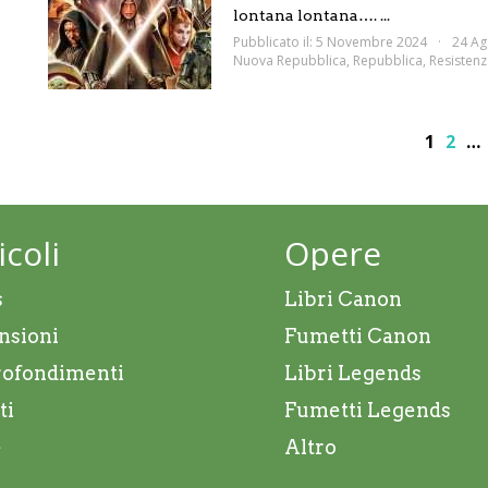
lontana lontana…. ...
Pubblicato il: 5 Novembre 2024
24 Ag
Nuova Repubblica
,
Repubblica
,
Resistenz
1
2
…
icoli
Opere
s
Libri Canon
nsioni
Fumetti Canon
ofondimenti
Libri Legends
ti
Fumetti Legends
e
Altro