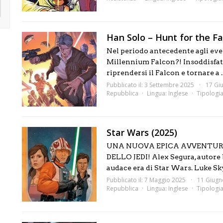
Han Solo – Hunt for the Fa
Nel periodo antecedente agli event
Millennium Falcon?! Insoddisfatt
riprendersi il Falcon e tornare a ..
Pubblicato il: 3 Settembre 2025
17 Gi
Repubblica
Lingua:
Inglese
Tipologi
Star Wars (2025)
UNA NUOVA EPICA AVVENTURA 
DELLO JEDI! Alex Segura, autore 
audace era di Star Wars. Luke Sky
Pubblicato il: 7 Maggio 2025
11 Giugn
Repubblica
Lingua:
Inglese
Tipologi