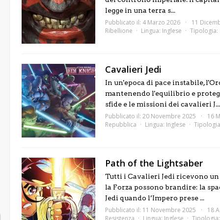
legge in una terra s...
Pubblicato il: 4 Marzo 2026
11 Dicem
Ribellione
Lingua:
Inglese
Tipologia:
Cavalieri Jedi
In un'epoca di pace instabile, l'O
mantenendo l'equilibrio e proteg
sfide e le missioni dei cavalieri J...
Pubblicato il: 20 Novembre 2025
16 M
Repubblica
Lingua:
Inglese
Tipologi
Path of the Lightsaber
Tutti i Cavalieri Jedi ricevono u
la Forza possono brandire: la sp
Jedi quando l’Impero prese ...
Pubblicato il: 11 Novembre 2025
18 A
Resistenza
Lingua:
Inglese
Tipologia