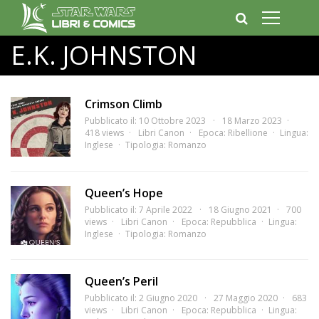
E.K. JOHNSTON
Crimson Climb
Pubblicato il: 10 Ottobre 2023
18 Marzo 2023
418 views
Libri Canon
Epoca:
Ribellione
Lingua:
Inglese
Tipologia:
Romanzo
Queen’s Hope
Pubblicato il: 7 Aprile 2022
18 Giugno 2021
700
views
Libri Canon
Epoca:
Repubblica
Lingua:
Inglese
Tipologia:
Romanzo
Queen’s Peril
Pubblicato il: 2 Giugno 2020
27 Maggio 2020
683
views
Libri Canon
Epoca:
Repubblica
Lingua: