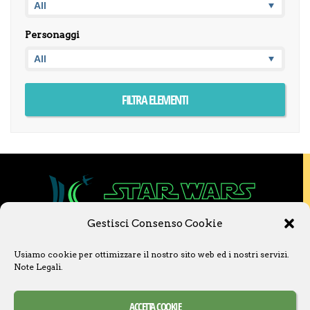
Personaggi
Gestisci Consenso Cookie
Copyright © 2020 Star Wars Libri & Comics.
Usiamo cookie per ottimizzare il nostro sito web ed i nostri servizi.
Questo sito non è collegato a Lucasfilm LTD o
Note Legali
.
a The Walt Disney Company o ad altre
licenziatarie.
Ogni nome, titolo, immagine o qualsiasi altra
ACCETTA COOKIE
forma, appartiene ai propri detentori.