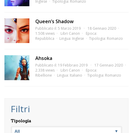
Inglese
Tipologia:
Romanzo
Queen’s Shadow
Pubblicato il: 5 Marzo 2019
18 Gennaio 2020
1.508 views
Libri Canon
Epoca:
Repubblica
Lingua:
Inglese
Tipologia:
Romanzo
Ahsoka
Pubblicato il: 19 Febbraio 2019
17 Gennaio 2020
2.338 views
Libri Canon
Epoca:
Ribellione
Lingua:
Italiano
Tipologia:
Romanzo
Filtri
Tipologia