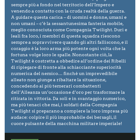
sempre più a fondo nel territorio dell’Impero e
venendo a contatto con la cruda realtà della guerra.
A guidare questa carica – di uomini e donne, umani e
non umani – c’è la sessantunesima fanteria mobile,
meglio conosciuta come Compagnia Twilight. Duri e
leali fra loro, i membri di questa squadra riescono
sempre a sopravvivere quando gli altri falliscono, e il
coraggio è la loro arma più potente ogni volta che la
fortuna volge loro le spalle. Nonostante ciò, la
Twilight è costretta a obbedire all’ordine dei Ribelli
di ripiegare di fronte alla schiacciante superiorità
numerica del nemico… finché un imprevedibile
alleato non giunge a ribaltare la situazione,
concedendo ai più temerari combattenti
dell’Alleanza un’occasione d’oro per trasformare la
ritirata in vittoria. Da soli e in svantaggio numerico,
ma più tenaci che mai, i soldati della Compagnia
Twilight si preparano a compiere la loro impresa più
audace: colpire il più improbabile dei bersagli, il
cuore pulsante della macchina militare imperiale!