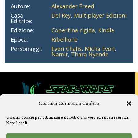
Autore:
Alexander Freed
Casa
Del Rey
,
Multiplayer Edizioni
Editrice:
Edizione:
Copertina rigida
,
Kindle
Epoca:
Ribellione
Personaggi:
Everi Chalis
,
Micha Evon
,
Namir
,
Thara Nyende
Gestisci Consenso Cookie
Copyright © 2020 Star Wars Libri & Comics.
Usiamo cookie per ottimizzare il nostro sito web ed i nostri servizi.
Questo sito non è collegato a Lucasfilm LTD o
Note Legali
.
a The Walt Disney Company o ad altre
licenziatarie.
Ogni nome, titolo, immagine o qualsiasi altra