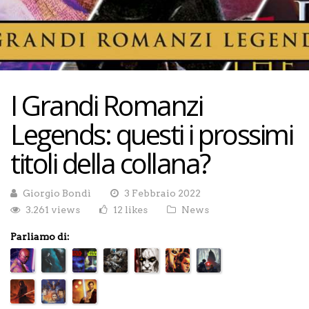
I Grandi Romanzi
Legends: questi i prossimi
titoli della collana?
Giorgio Bondì
3 Febbraio 2022
3.261 views
12 likes
News
Parliamo di: