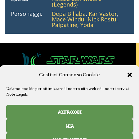
(Legends)
Personaggi:
Depa Billaba
,
Kar Vastor
,
Mace Windu
,
Nick Rostu
,
Palpatine
,
Yoda
Gestisci Consenso Cookie
Copyright © 2020 Star Wars Libri & Comics.
Usiamo cookie per ottimizzare il nostro sito web ed i nostri servizi.
Questo sito non è collegato a Lucasfilm LTD o
Note Legali
.
a The Walt Disney Company o ad altre
licenziatarie.
Ogni nome, titolo, immagine o qualsiasi altra
ACCETTA COOKIE
forma, appartiene ai propri detentori.
Contatti
Note Legali
NEGA
Creative Commons Attribuzione – Non commerciale –