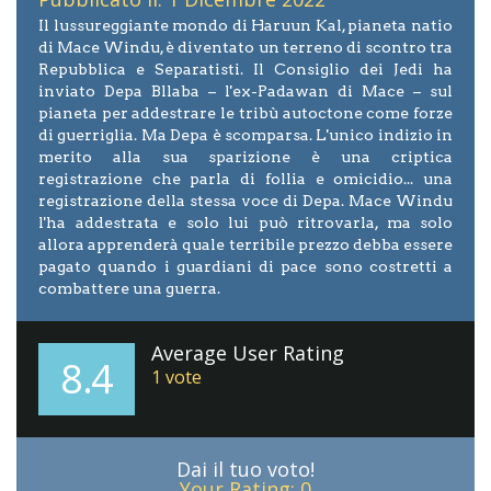
Il lussureggiante mondo di Haruun Kal, pianeta natio
di Mace Windu, è diventato un terreno di scontro tra
Repubblica e Separatisti. Il Consiglio dei Jedi ha
inviato Depa Bllaba
–
l'ex-Padawan di Mace
– sul
pianeta per addestrare le tribù autoctone come forze
di guerriglia. Ma Depa è scomparsa. L'unico indizio in
merito alla sua sparizione è una criptica
registrazione che parla di follia e omicidio... una
registrazione della stessa voce di Depa.
Mace Windu
l'ha addestrata e solo lui può ritrovarla, ma solo
allora apprenderà quale terribile prezzo debba essere
pagato quando i guardiani di pace sono costretti a
combattere una guerra.
Average User Rating
8.4
1
vote
Dai il tuo voto!
Your Rating:
0